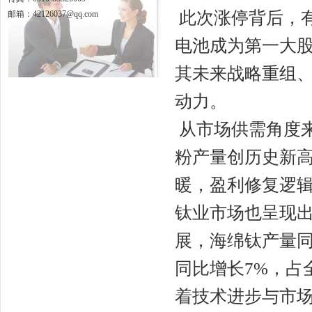
此次涨停背后，
邮箱：42126037@qq.com
电池成为第一大
其未来战略重组
动力。
从市场供需角度来
粉产量创历史新高
暖，盈利修复逻辑
钛业市场也呈现出
展，海绵钛产量同比
同比增长7%，占
着技术进步与市