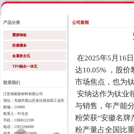
产品分类
公司新闻
覆膜钢板
防腐檩条
金属复合瓦
在2025年5月
TPO融合一体瓦
达10.05% ，
市场焦点，也为
联系我们
安纳达作为钛业
江苏海耐新材料有限公司
地址：无锡市惠山区洛社镇花苑工业区
与销售，年产能分
邮编：214000
联系人：叶先生
粉荣获“安徽名牌
手机：13806122199
电话：13915266009
粉产量占全国比重
传真：0510-83326009