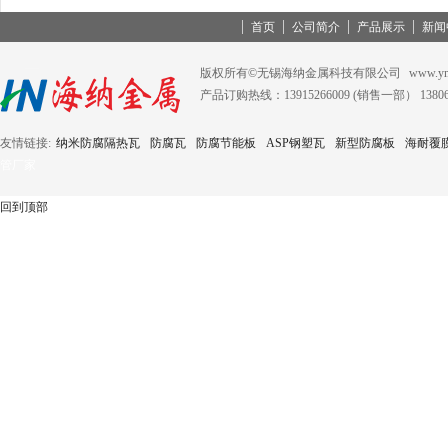
首页
公司简介
产品展示
新闻
版权所有©无锡海纳金属科技有限公司
www.ym
产品订购热线：13915266009 (销售一部） 138
友情链接:
纳米防腐隔热瓦
防腐瓦
防腐节能板
ASP钢塑瓦
新型防腐板
海耐覆
管厂家
回到顶部