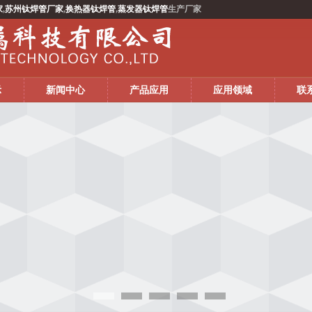
家
,
苏州钛焊管厂家
,
换热器钛焊管
,
蒸发器钛焊管
生产厂家
示
新闻中心
产品应用
应用领域
联