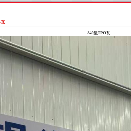
体瓦
840型TPO瓦