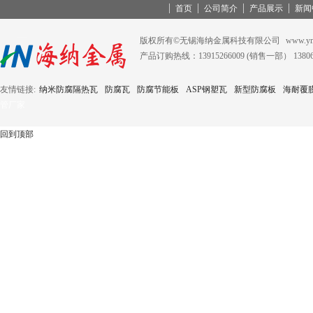
首页
公司简介
产品展示
新闻
版权所有©无锡海纳金属科技有限公司
www.ym
产品订购热线：13915266009 (销售一部） 138
友情链接:
纳米防腐隔热瓦
防腐瓦
防腐节能板
ASP钢塑瓦
新型防腐板
海耐覆
管厂家
回到顶部